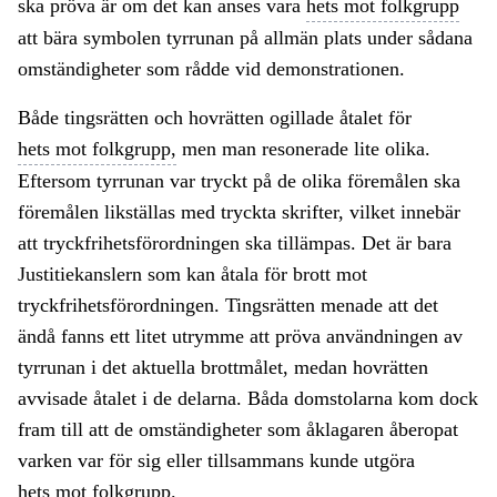
ska pröva är om det kan anses vara
hets mot folkgrupp
att bära symbolen tyrrunan på allmän plats under sådana
omständigheter som rådde vid demonstrationen.
Både tingsrätten och hovrätten ogillade åtalet för
hets mot folkgrupp,
men man resonerade lite olika.
Eftersom tyrrunan var tryckt på de olika föremålen ska
föremålen likställas med tryckta skrifter, vilket innebär
att tryckfrihetsförordningen ska tillämpas. Det är bara
Justitiekanslern som kan åtala för brott mot
tryckfrihetsförordningen. Tingsrätten menade att det
ändå fanns ett litet utrymme att pröva användningen av
tyrrunan i det aktuella brottmålet, medan hovrätten
avvisade åtalet i de delarna. Båda domstolarna kom dock
fram till att de omständigheter som åklagaren åberopat
varken var för sig eller tillsammans kunde utgöra
hets mot folkgrupp.