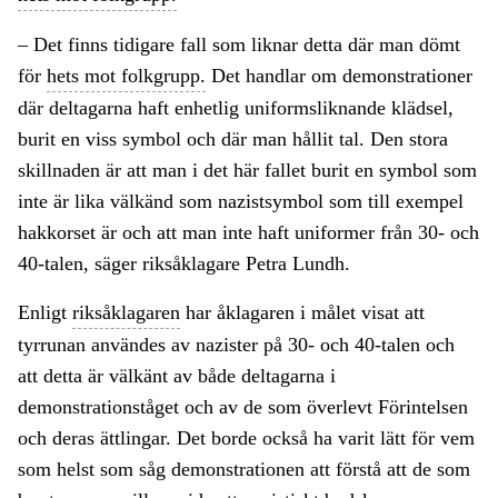
– Det finns tidigare fall som liknar detta där man dömt
för
hets mot folkgrupp.
Det handlar om demonstrationer
där deltagarna haft enhetlig uniformsliknande klädsel,
burit en viss symbol och där man hållit tal. Den stora
skillnaden är att man i det här fallet burit en symbol som
inte är lika välkänd som nazistsymbol som till exempel
hakkorset är och att man inte haft uniformer från 30- och
40-talen, säger riksåklagare Petra Lundh.
Enligt
riksåklagaren
har åklagaren i målet visat att
tyrrunan användes av nazister på 30- och 40-talen och
att detta är välkänt av både deltagarna i
demonstrationståget och av de som överlevt Förintelsen
och deras ättlingar. Det borde också ha varit lätt för vem
som helst som såg demonstrationen att förstå att de som