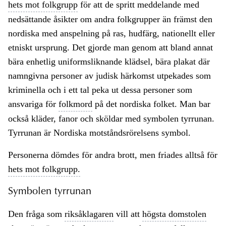
hets mot folkgrupp
för att de spritt meddelande med
nedsättande åsikter om andra folkgrupper än främst den
nordiska med anspelning på ras, hudfärg, nationellt eller
etniskt ursprung. Det gjorde man genom att bland annat
bära enhetlig uniformsliknande klädsel, bära plakat där
namngivna personer av judisk härkomst utpekades som
kriminella och i ett tal peka ut dessa personer som
ansvariga för
folkmord
på det nordiska folket. Man bar
också kläder, fanor och sköldar med symbolen tyrrunan.
Tyrrunan är Nordiska motståndsrörelsens symbol.
Personerna dömdes för andra brott, men friades alltså för
hets mot folkgrupp.
Symbolen tyrrunan
Den fråga som
riksåklagaren
vill att
högsta domstolen