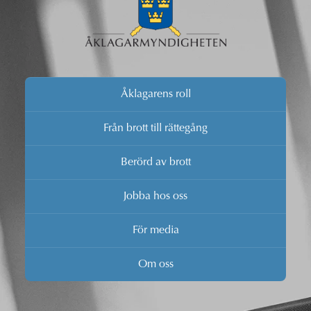
Åklagarens roll
Från brott till rättegång
Berörd av brott
Jobba hos oss
För media
Om oss