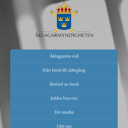
Åklagarens roll
Från brott till rättegång
Berörd av brott
Jobba hos oss
För media
Om oss