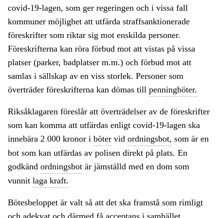
covid-19-lagen, som ger regeringen och i vissa fall
kommuner möjlighet att utfärda straffsanktionerade
föreskrifter som riktar sig mot enskilda personer.
Föreskrifterna kan röra förbud mot att vistas på vissa
platser (parker, badplatser m.m.) och förbud mot att
samlas i sällskap av en viss storlek. Personer som
överträder föreskrifterna kan dömas till
penningböter.
Riksåklagaren föreslår att överträdelser av de föreskrifter
som kan komma att utfärdas enligt covid-19-lagen ska
innebära 2 000 kronor i
böter
vid
ordningsbot,
som är en
bot som kan utfärdas av polisen direkt på plats. En
godkänd
ordningsbot
är jämställd med en dom som
vunnit
laga kraft.
Bötesbeloppet är valt så att det ska framstå som rimligt
och adekvat och därmed få acceptans i samhället.