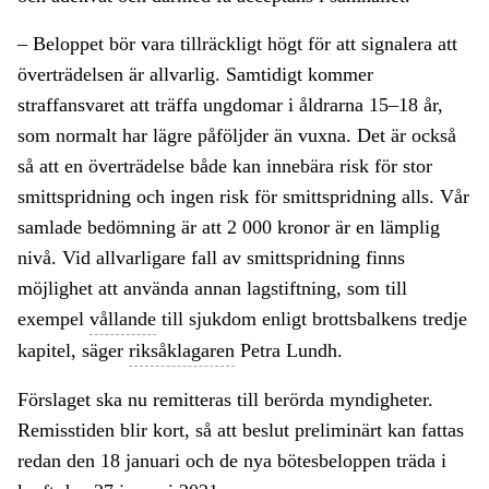
– Beloppet bör vara tillräckligt högt för att signalera att
överträdelsen är allvarlig. Samtidigt kommer
straffansvaret att träffa ungdomar i åldrarna 15–18 år,
som normalt har lägre påföljder än vuxna. Det är också
så att en överträdelse både kan innebära risk för stor
smittspridning och ingen risk för smittspridning alls. Vår
samlade bedömning är att 2 000 kronor är en lämplig
nivå. Vid allvarligare fall av smittspridning finns
möjlighet att använda annan lagstiftning, som till
exempel
vållande
till sjukdom enligt brottsbalkens tredje
kapitel, säger
riksåklagaren
Petra Lundh.
Förslaget ska nu remitteras till berörda myndigheter.
Remisstiden blir kort, så att beslut preliminärt kan fattas
redan den 18 januari och de nya bötesbeloppen träda i