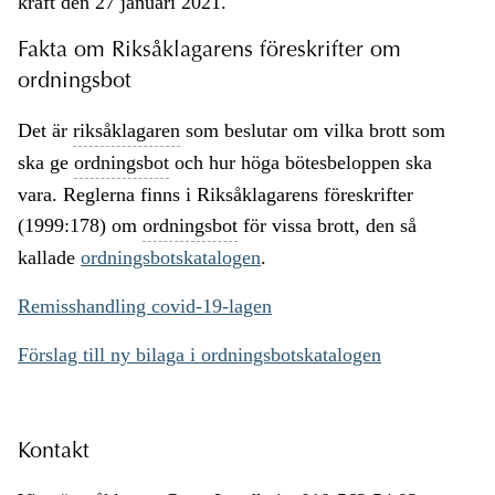
kraft den 27 januari 2021.
Fakta om Riksåklagarens föreskrifter om
ordningsbot
Det är
riksåklagaren
som beslutar om vilka brott som
ska ge
ordningsbot
och hur höga bötesbeloppen ska
vara. Reglerna finns i Riksåklagarens föreskrifter
(1999:178) om
ordningsbot
för vissa brott, den så
kallade
ordningsbotskatalogen
.
Remisshandling covid-19-lagen
Förslag till ny bilaga i ordningsbotskatalogen
Kontakt