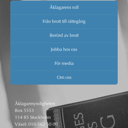
Åklagarens roll
Från brott till rättegång
Berörd av brott
Jobba hos oss
För media
Om oss
Åklagarmyndigheten
Box 5553
114 85 Stockholm
Växel:
010-562 50 00