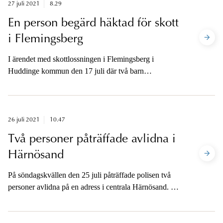
27 juli 2021
8.29
En person begärd häktad för skott
i Flemingsberg
I ärendet med skottlossningen i Flemingsberg i
Huddinge kommun den 17 juli där två barn
skottskadades, har en man i 25-årsåldern begärts häktad
på sannolika skäl misstänkt för grovt vapenbrott och
grovt vållande till kroppsskada. Tid för
häktningsförhandling är kl. 14.
26 juli 2021
10.47
Två personer påträffade avlidna i
Härnösand
På söndagskvällen den 25 juli påträffade polisen två
personer avlidna på en adress i centrala Härnösand. Det
finns inget som tyder på att någon utomstående har
orsakat dödsfallen. En utredning om mord har inletts.