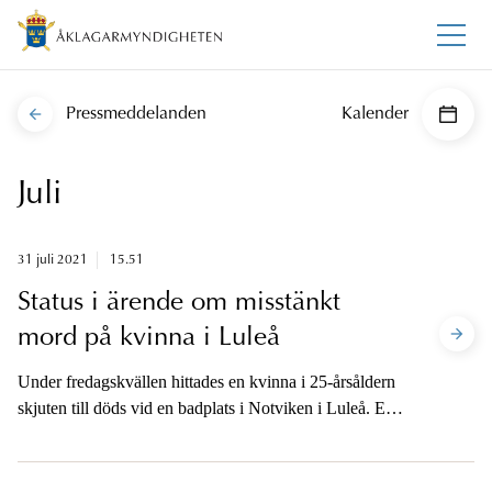
Pressmeddelanden
Kalender
Juli
31 juli 2021
15.51
Status i ärende om misstänkt
mord på kvinna i Luleå
Under fredagskvällen hittades en kvinna i 25-årsåldern
skjuten till döds vid en badplats i Notviken i Luleå. En
misstänkt gärningsman greps av polis under natten mot
lördag och är nu anhållen på sannolika skäl misstänkt
för mord. Händelsen bedöms var enskild händelse och