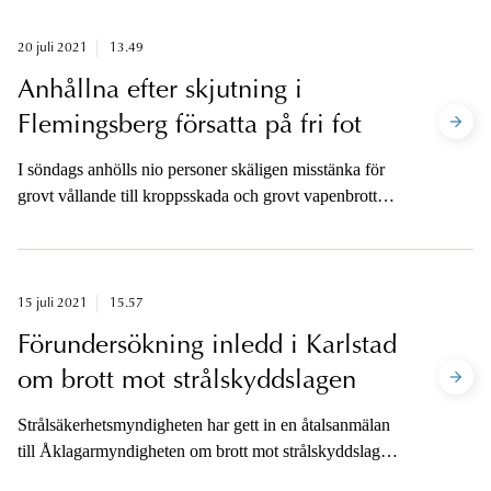
20 juli 2021
13.49
Anhållna efter skjutning i
Flemingsberg försatta på fri fot
I söndags anhölls nio personer skäligen misstänka för
grovt vållande till kroppsskada och grovt vapenbrott
efter en skjutning i Flemingsberg. Alla nio har under
tisdagen försatts på fri fot av åklagare, även om
misstankarna mot personerna kvarstår. Åklagaren är
tillgänglig för media.
15 juli 2021
15.57
Förundersökning inledd i Karlstad
om brott mot strålskyddslagen
Strålsäkerhetsmyndigheten har gett in en åtalsanmälan
till Åklagarmyndigheten om brott mot strålskyddslagen.
En förundersökning om brott mot 3 kap 1 och 2 §§