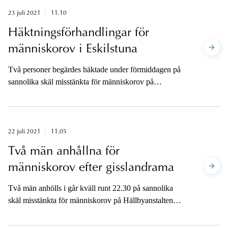
23 juli 2021
11.10
Häktningsförhandlingar för
människorov i Eskilstuna
Två personer begärdes häktade under förmiddagen på
sannolika skäl misstänkta för människorov på
Hällbyanstalten i Eskilstuna den 21 juli 2021.
Eskilstuna tingsrätt håller häktningsförhandlingar kl.
13.30 och 14.30.
22 juli 2021
11.05
Två män anhållna för
människorov efter gisslandrama
Två män anhölls i går kväll runt 22.30 på sannolika
skäl misstänkta för människorov på Hällbyanstalten
utanför Eskilstuna. Männen hade barrikaderat sig i ett
vaktrum och höll två från personalen som gisslan.