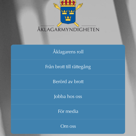
Åklagarens roll
Från brott till rättegång
Berörd av brott
Jobba hos oss
För media
Om oss