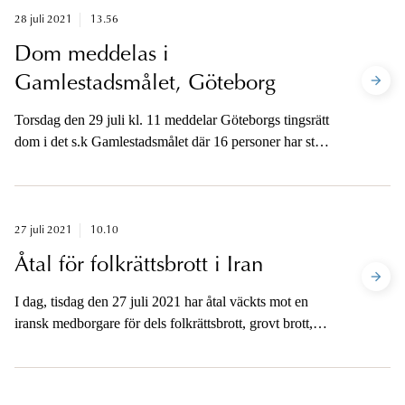
någon fara för allmänheten föreligger inte, enligt
28 juli 2021
13.56
åklagare.
Dom meddelas i
Gamlestadsmålet, Göteborg
Torsdag den 29 juli kl. 11 meddelar Göteborgs tingsrätt
dom i det s.k Gamlestadsmålet där 16 personer har stått
under åtal för inblandning i ett mord och förberedelse
till mord inom en av konflikterna i Biskopsgården i
Göteborg. Åklagarna kommer vara tillgängliga för
media på telefon för att kommentera domen.
27 juli 2021
10.10
Åtal för folkrättsbrott i Iran
I dag, tisdag den 27 juli 2021 har åtal väckts mot en
iransk medborgare för dels folkrättsbrott, grovt brott,
dels mord begångna i Iran 1988. Kammaråklagarna
Kristina Lindhoff Carleson och Martina Winslow är
tillgängliga på telefon i eftermiddag.