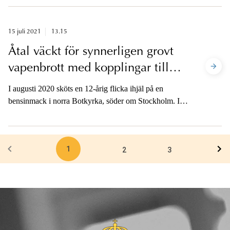
strålskyddslagen samt framkallande av fara för annan
har inletts. Straffskalan för brott mot dessa förbud är
böter eller fängelse upp till två år.
15 juli 2021
13.15
Åtal väckt för synnerligen grovt
vapenbrott med kopplingar till
mord i Botkyrka
I augusti 2020 sköts en 12-årig flicka ihjäl på en
bensinmack i norra Botkyrka, söder om Stockholm. I
dag åtalades tre personer med kopplingar till dådet för
synnerligen grovt vapenbrott.
1
2
3