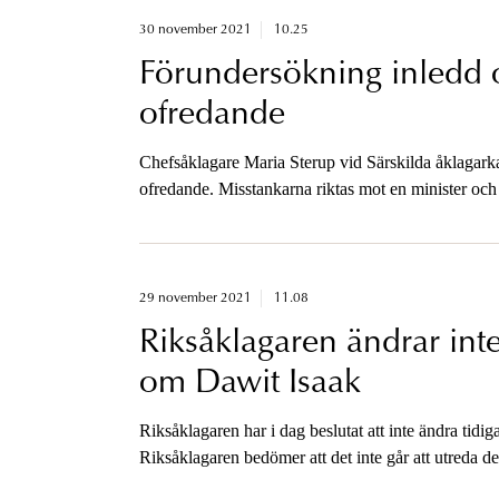
30 november 2021
10.25
Förundersökning inledd o
ofredande
Chefsåklagare Maria Sterup vid Särskilda åklagark
ofredande. Misstankarna riktas mot en minister och
åklagarkammaren.
29 november 2021
11.08
Riksåklagaren ändrar inte
om Dawit Isaak
Riksåklagaren har i dag beslutat att inte ändra tid
Riksåklagaren bedömer att det inte går att utreda de
mellan svenska och eritreanska myndigheter. Beslute