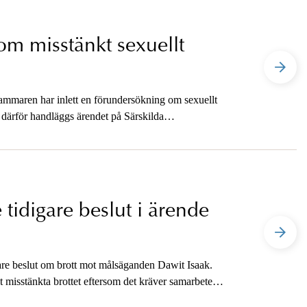
m misstänkt sexuellt
ammaren har inlett en förundersökning om sexuellt
 därför handläggs ärendet på Särskilda
 tidigare beslut i ärende
igare beslut om brott mot målsäganden Dawit Isaak.
t misstänkta brottet eftersom det kräver samarbete
t att inte inleda förundersökning står därmed fast.