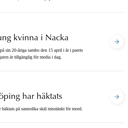
brott begångna mot en målsägande.
ung kvinna i Nacka
å sin 20-åriga sambo den 15 april i år i parets
n är tillgänglig för media i dag.
öping har häktats
häktats på sannolika skäl misstänkt för mord.