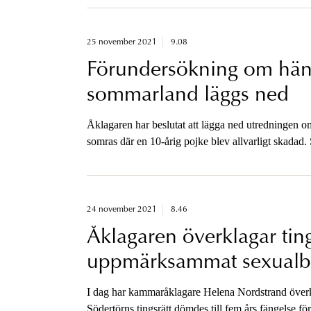
25 november 2021
9.08
Förundersökning om hän
sommarland läggs ned
Åklagaren har beslutat att lägga ned utredningen o
somras där en 10-årig pojke blev allvarligt skadad. S
person har gjort sig skyldig till brott.
24 november 2021
8.46
Åklagaren överklagar tin
uppmärksammat sexualbr
I dag har kammaråklagare Helena Nordstrand över
Södertörns tingsrätt dömdes till fem års fängelse f