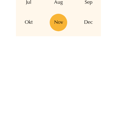
Jul
Aug
Sep
Okt
Nov
Dec