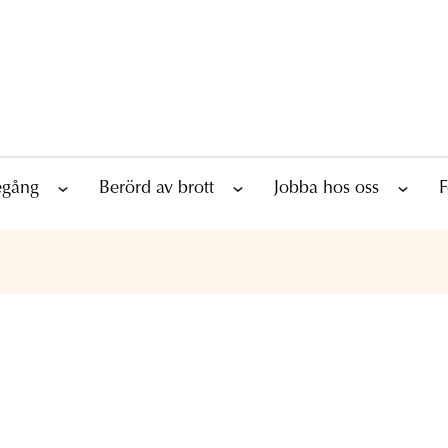
tegång
Berörd av brott
Jobba hos oss
F