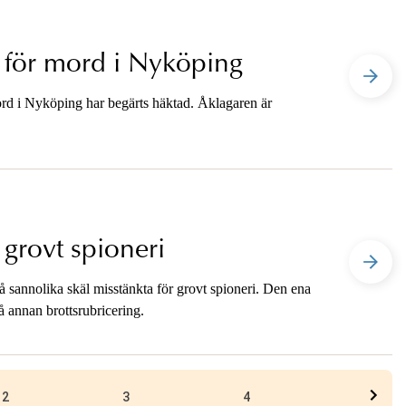
 för mord i Nyköping
ord i Nyköping har begärts häktad. Åklagaren är
 grovt spioneri
på sannolika skäl misstänkta för grovt spioneri. Den ena
å annan brottsrubricering.
2
3
4