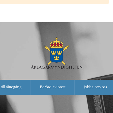
 till rättegång
Berörd av brott
Jobba hos oss