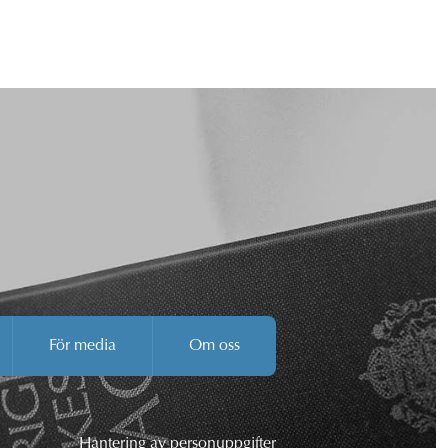
För media
Om oss
Hantering av personuppgifter