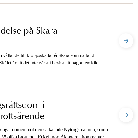
delse på Skara
m vållande till kroppsskada på Skara sommarland i
kälet är att det inte går att bevisa att någon enskild
gsrättsdom i
ottsärende
klagat domen mot den så kallade Nytorgsmannen, som i
ör 35 olika brott mot 19 kvinnor. Åklagaren kommenterar