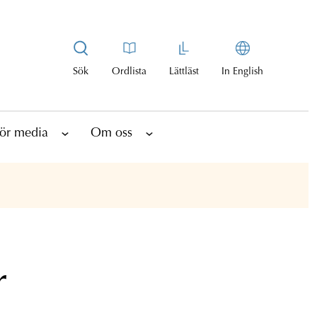
Sök
Ordlista
Lättläst
In English
ör media
Om oss
r