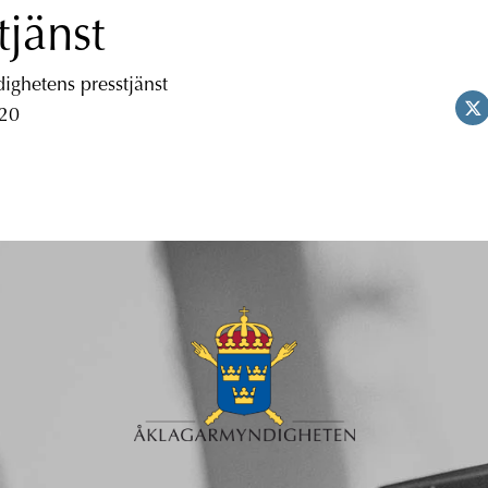
tjänst
ghetens presstjänst
 20