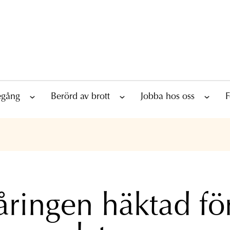
tegång
Berörd av brott
Jobba hos oss
F
åringen häktad fö