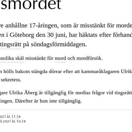
ismordet
re anhållne 17-åringen, som är misstänkt för morde
 i Göteborg den 30 juni, har häktats efter förhand
tingsrätt
på söndagsförmiddagen.
nnolika skäl
misstänkt för
mord
och mordförsök.
n hölls bakom stängda dörrar efter att kammaråklagaren Ulri
 sekretess.
e Ulrika Åberg är tillgänglig för medias frågor vid tingsrätt
ingen. Därefter är hon inte tillgänglig.
2021 kl. 11.18
li 2021 kl. 10.18