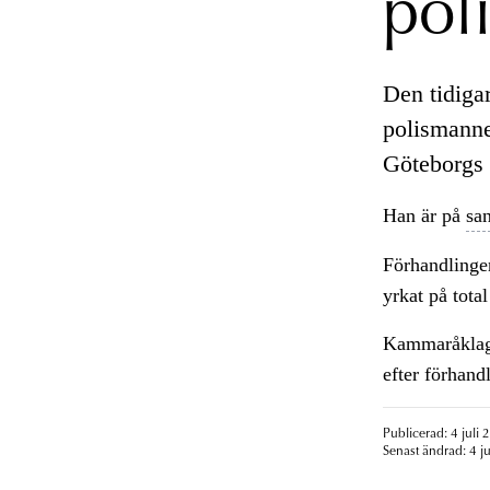
pol
Den tidiga
polismannen
Göteborgs
Han är på
sa
Förhandlinge
yrkat på total
Kammaråklagar
efter förhandl
Publicerad: 4 juli 
Senast ändrad: 4 ju