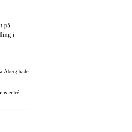
t på
ling i
ka Åberg hade
ens entré