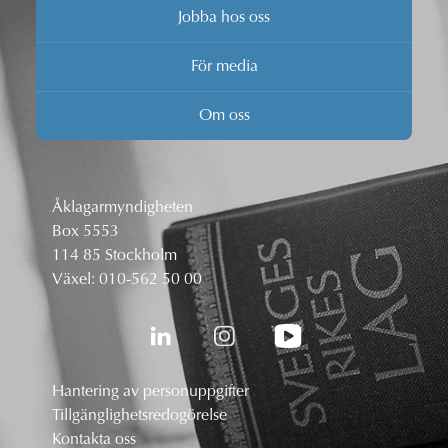
Jobba hos oss
För media
Om oss
Åklagarmyndigheten
Box 5553
114 85 Stockholm
Växel:
010-562 50 00
Hantering av personuppgifter
Tillgänglighetsredogörelse
Kontakta oss