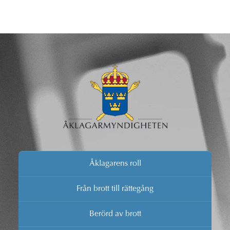
Åklagarens roll
Från brott till rättegång
Berörd av brott