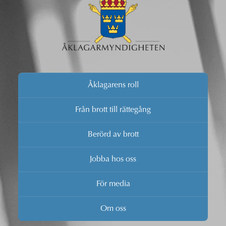
Åklagarens roll
Från brott till rättegång
Berörd av brott
Jobba hos oss
För media
Om oss