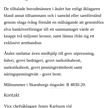
De tilltalade huvudmännen i åtalet har enligt åklagaren
bland annat tillsammans och i samråd eller samförstånd
genom
olaga tvång
förmått en
målsägande
att genomföra
elva banköverföringar till ett sammantaget värde av
knappt två miljoner kronor, samt lämna ifrån sig ett
exklusivt armbandsur.
Åtalet omfattar även
medhjälp
till grov utpressning,
häleri,
grovt bedrägeri, grovt narkotikabrott,
narkotikabrott, grovt penningtvättsbrott samt
näringspenningtvätt - grovt brott.
Målnummer i Skaraborgs
tingsrätt:
B 4830-20.
Kontakt
Vice chefsåklagare Jenny Karlsson vid