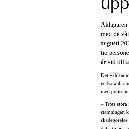
upp
Åklagaren 
med de vå
augusti 20
tio persone
år vid till
Det våldsamma
en koranbrän
med polisens 
– Trots stora
stämningen ko
skadegörelse
delaktighet i