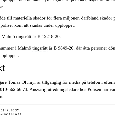
r.
de till materiella skador för flera miljoner, däribland skador p
5 poliser kom att skadas under upploppet.
i Malmö
tingsrätt
är B 12218-20.
lnummer i Malmö
tingsrätt
är B 9849-20, där åtta personer dö
 upploppet.
kt
re Tomas Olvmyr är tillgänglig för media på telefon i efterm
010-562 66 73. Ansvarig utredningsledare hos Polisen har va
n.
2021 kl. 10.57
aj 2021 kl. 9.57