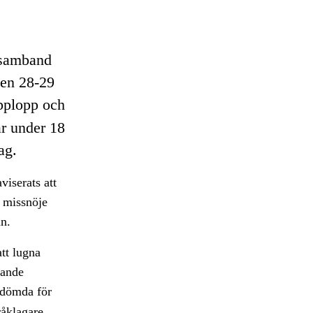
i samband
en 28-29
upplopp och
ar under 18
ag.
viserats att
 missnöje
an.
att lugna
tande
 dömda för
råklagare