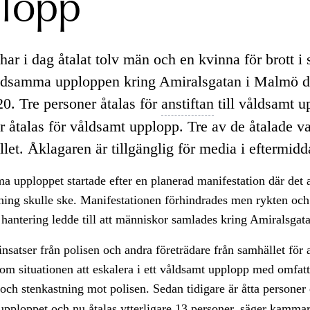
lopp
har i dag åtalat tolv män och en kvinna för brott 
ldsamma upploppen kring Amiralsgatan i Malmö d
20. Tre personer åtalas för
anstiftan
till våldsamt 
r åtalas för våldsamt upplopp. Tre av de åtalade v
fället. Åklagaren är tillgänglig för media i eftermidd
 upploppet startade efter en planerad manifestation där det a
ning skulle ske. Manifestationen förhindrades men rykten och
hantering ledde till att människor samlades kring Amiralsgat
 insatser från polisen och andra företrädare från samhället för 
m situationen att eskalera i ett våldsamt upplopp med omfat
och stenkastning mot polisen. Sedan tidigare är åtta personer
 upploppet och nu åtalas ytterligare 13 personer, säger kamma