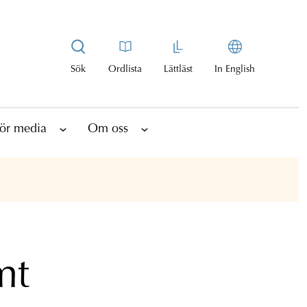
Sök
Ordlista
Lättläst
In English
ör media
Om oss
mt