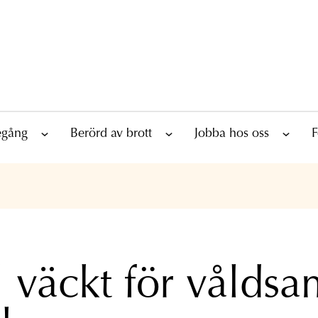
tegång
Berörd av brott
Jobba hos oss
F
l väckt för våldsa