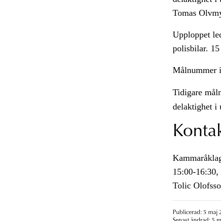
Tomas Olvmy
Upploppet led
polisbilar. 1
Målnummer 
Tidigare må
delaktighet i
Konta
Kammaråklaga
15:00-16:30, 
Tolic Olofsso
Publicerad: 5 maj 
Senast ändrad: 5 m