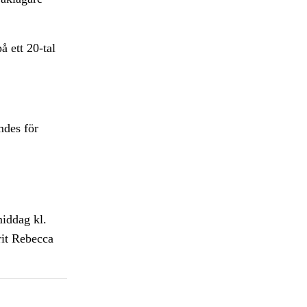
å ett 20-tal
mdes för
iddag kl.
rit Rebecca