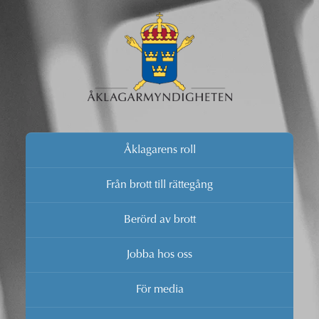
Åklagarens roll
Från brott till rättegång
Berörd av brott
Jobba hos oss
För media