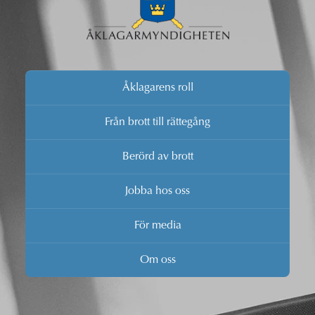
Åklagarens roll
Från brott till rättegång
Berörd av brott
Jobba hos oss
För media
Om oss