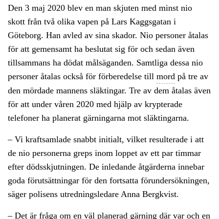
Den 3 maj 2020 blev en man skjuten med minst nio
skott från två olika vapen på Lars Kaggsgatan i
Göteborg. Han avled av sina skador. Nio personer åtalas
för att gemensamt ha beslutat sig för och sedan även
tillsammans ha dödat målsäganden. Samtliga dessa nio
personer åtalas också för förberedelse till
mord
på tre av
den mördade mannens släktingar. Tre av dem åtalas även
för att under våren 2020 med hjälp av krypterade
telefoner ha planerat gärningarna mot släktingarna.
– Vi kraftsamlade snabbt initialt, vilket resulterade i att
de nio personerna greps inom loppet av ett par timmar
efter dödsskjutningen. De inledande åtgärderna innebar
goda förutsättningar för den fortsatta förundersökningen,
säger polisens utredningsledare Anna Bergkvist.
– Det är fråga om en väl planerad gärning där var och en