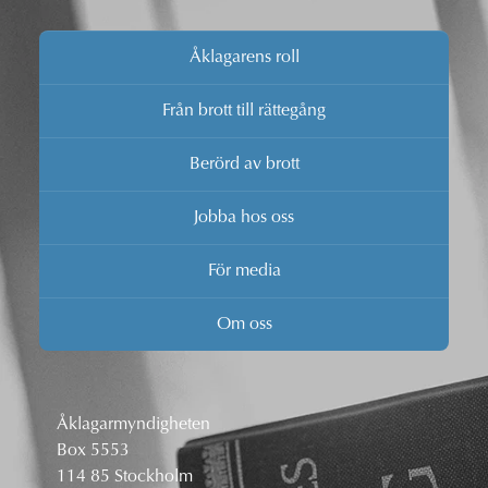
Åklagarens roll
Från brott till rättegång
Berörd av brott
Jobba hos oss
För media
Om oss
Åklagarmyndigheten
Box 5553
114 85 Stockholm