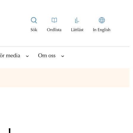
Sök
Ordlista
Lättläst
In English
ör media
Om oss