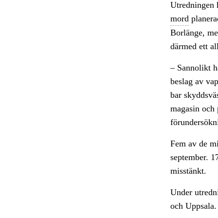
Utredningen h
mord
planerad
Borlänge, me
därmed ett al
– Sannolikt h
beslag av vap
bar skyddsväs
magasin och 
förundersökn
Fem av de mis
september. 17-
misstänkt.
Under utredn
och Uppsala.