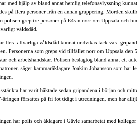
ar med hjälp av bland annat hemlig telefonavlyssning kunnat 
es på flera personer från en annan gruppering. Morden skulle
n polisen grep tre personer på E4:an norr om Uppsala och hi
lvarligt våldsdåd.
ar flera allvarliga våldsdåd kunnat undvikas tack vara gripan
en. Personerna som greps vid tillfället norr om Uppsala den 
tar och arbetshandskar. Polisen beslagtog bland annat ett au
patroner, säger kammaråklagare Joakim Johansson som har le
ingen.
stänkta har varit häktade sedan gripandena i början och mitt
åringen försattes på fri fot tidigt i utredningen, men har alltj
ingen har polis och åklagare i Gävle samarbetat med kollegor