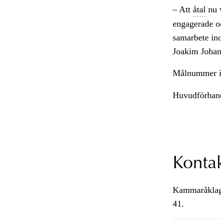
– Att
åtal
nu v
engagerade o
samarbete in
Joakim Johan
Målnummer 
Huvudförhandl
Konta
Kammaråklagar
41.