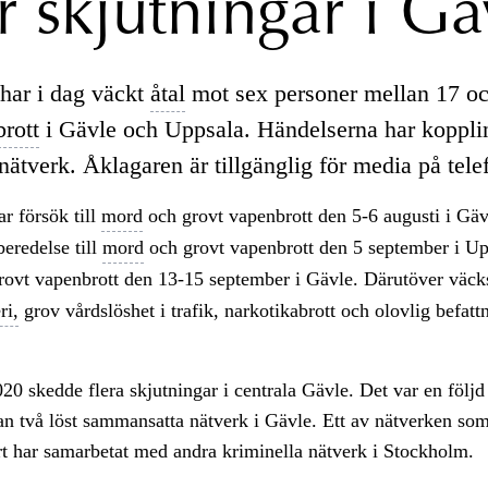
er skjutningar i Gä
har i dag väckt
åtal
mot sex personer mellan 17 oc
brott
i Gävle och Uppsala. Händelserna har koppling
nätverk. Åklagaren är tillgänglig för media på tele
ar försök till
mord
och grovt vapenbrott den 5-6 augusti i Gä
eredelse till
mord
och grovt vapenbrott den 5 september i Up
rovt vapenbrott den 13-15 september i Gävle. Därutöver väc
ri,
grov vårdslöshet i trafik, narkotikabrott och olovlig befatt
 skedde flera skjutningar i centrala Gävle. Det var en följd
an två löst sammansatta nätverk i Gävle. Ett av nätverken so
ört har samarbetat med andra kriminella nätverk i Stockholm.