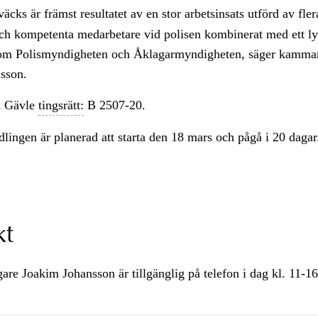
äcks är främst resultatet av en stor arbetsinsats utförd av fle
ch kompetenta medarbetare vid polisen kombinerat med ett ly
om Polismyndigheten och Åklagarmyndigheten, säger kamma
sson.
i Gävle
tingsrätt:
B 2507-20.
ingen är planerad att starta den 18 mars och pågå i 20 dagar
kt
e Joakim Johansson är tillgänglig på telefon i dag kl. 11-1