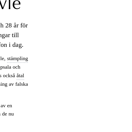
vle
h 28 år för
ar till
fon i dag.
vle,
stämpling
psala och
ks också
åtal
ning av falska
 av en
m de nu