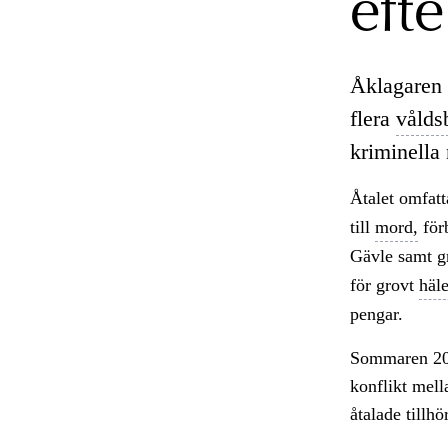
eft
Åklagaren 
flera
vålds
kriminella 
Åtalet omfatt
till
mord,
förb
Gävle samt g
för grovt
häle
pengar.
Sommaren 2020
konflikt mell
åtalade tillh