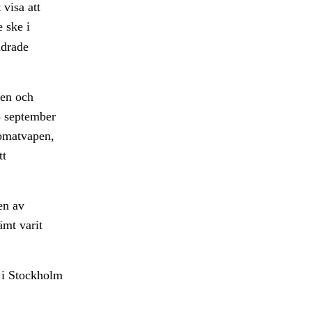
visa att
 ske i
ndrade
den och
5 september
tomatvapen,
tt
en av
ämt varit
 i Stockholm