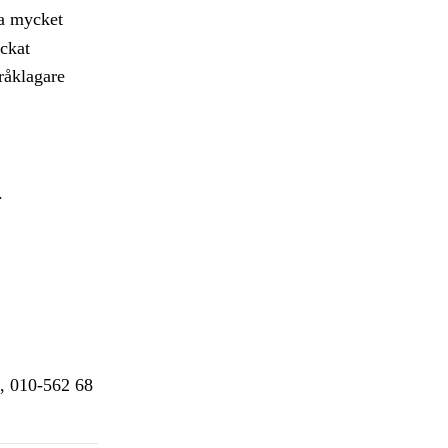
ra mycket
ckat
råklagare
.
6, 010-562 68