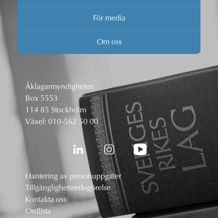
För media
Om oss
Åklagarmyndigheten
Box 5553
114 85 Stockholm
Växel:
010-562 50 00
Hantering av personuppgifter
Tillgänglighetsredogörelse
Kontakta oss
Ordlista