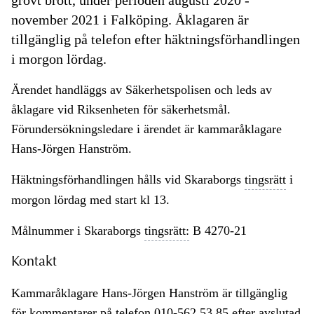
grovt brott, under perioden augusti 2020 -
november 2021 i Falköping. Åklagaren är
tillgänglig på telefon efter häktningsförhandlingen
i morgon lördag.
Ärendet handläggs av Säkerhetspolisen och leds av
åklagare vid Riksenheten för säkerhetsmål.
Förundersökningsledare i ärendet är kammaråklagare
Hans-Jörgen Hanström.
Häktningsförhandlingen hålls vid Skaraborgs
tingsrätt
i
morgon lördag med start kl 13.
Målnummer i Skaraborgs
tingsrätt:
B 4270-21
Kontakt
Kammaråklagare Hans-Jörgen Hanström är tillgänglig
för kommentarer på telefon 010-562 53 85 efter avslutad