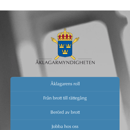
Åklagarens roll
Från brott till rättegång
Berörd av brott
Jobba hos oss