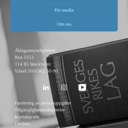
För media
Om oss
Åklagarmyndigheten
Box 5553
114 85 Stockholm
Växel:
010-562 50 00
Hantering av personuppgifter
Tillgänglighetsredogörelse
Kontakta oss
Ordlista