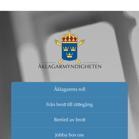
Åklagarens roll
Från brott till rättegång
Berörd av brott
Jobba hos oss