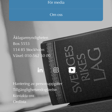
För media
Om oss
Åklagarmyndigheten
Box 5553
114 85 Stockholm
Växel:
010-562 50 00
Hantering av personuppgifter
Tillgänglighetsredogörelse
Kontakta oss
Ordlista