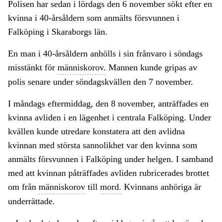
Polisen har sedan i lördags den 6 november sökt efter en
kvinna i 40-årsåldern som anmälts försvunnen i
Falköping i Skaraborgs län.
En man i 40-årsåldern anhölls i sin frånvaro i söndags
misstänkt för
människorov.
Mannen kunde gripas av
polis senare under söndagskvällen den 7 november.
I måndags eftermiddag, den 8 november, anträffades en
kvinna avliden i en lägenhet i centrala Falköping. Under
kvällen kunde utredare konstatera att den avlidna
kvinnan med största sannolikhet var den kvinna som
anmälts försvunnen i Falköping under helgen. I samband
med att kvinnan påträffades avliden rubricerades brottet
om från
människorov
till
mord.
Kvinnans anhöriga är
underrättade.