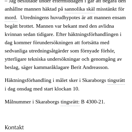
– Jag beslutade under eftermiddagen i går att begära den
anhållne mannen häktad på
sannolika skäl
misstänkt för
mord.
Utredningens huvudhypotes är att mannen ensam
begått brottet. Mannen var bekant med den avlidna
kvinnan sedan tidigare. Efter häktningsförhandlingen i
dag kommer förundersökningen att fortsätta med
sedvanliga utredningsåtgärder som förnyade förhör,
ytterligare tekniska undersökningar och genomgång av
beslag, säger kammaråklagare Berit Andreasson.
Häktningsförhandling i målet sker i Skaraborgs
tingsrätt
i dag onsdag med start klockan 10.
Målnummer i Skaraborgs
tingsrätt:
B 4300-21.
Kontakt