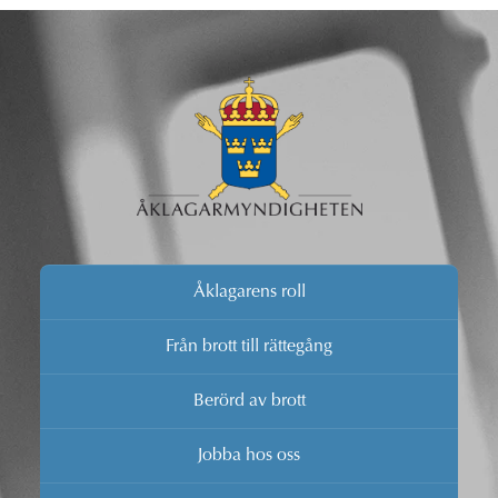
Åklagarens roll
Från brott till rättegång
Berörd av brott
Jobba hos oss