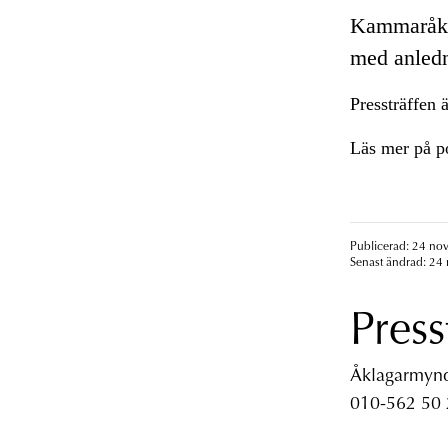
Kammaråkla
med anledni
Pressträffen
Läs mer på p
Publicerad: 24 no
Senast ändrad: 24
Press
Åklagarmyndi
010-562 50