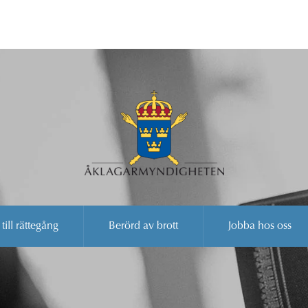
 till rättegång
Berörd av brott
Jobba hos oss