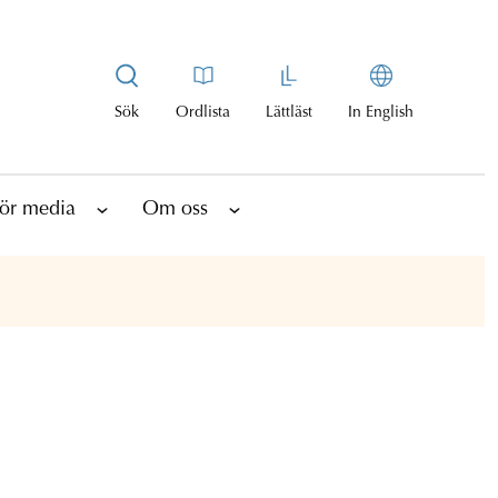
Sök
Ordlista
Lättläst
In English
ör media
Om oss