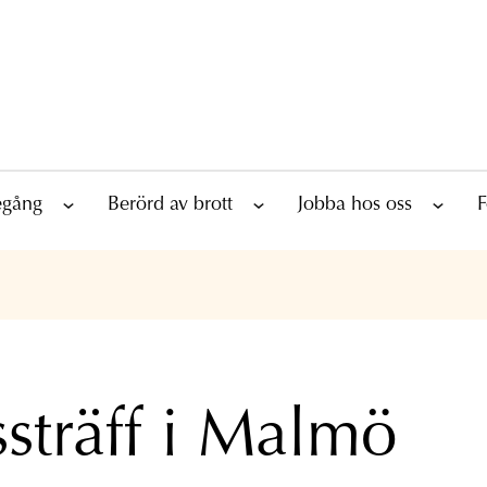
tegång
Berörd av brott
Jobba hos oss
F
ssträff i Malmö