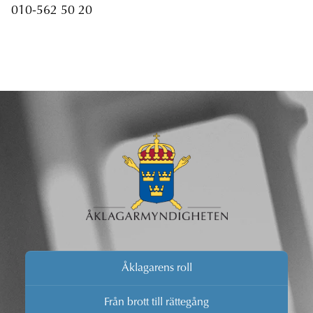
010-562 50 20
Åklagarens roll
Från brott till rättegång