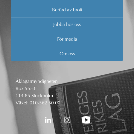
Berörd av brott
Jobba hos oss
För media
Om oss
Åklagarmyndigheten
Box 5553
114 85 Stockholm
Växel:
010-562 50 00