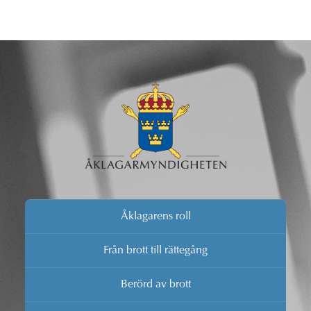
Åklagarens roll
Från brott till rättegång
Berörd av brott