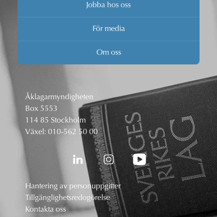
Jobba hos oss
För media
Om oss
Åklagarmyndigheten
Box 5553
114 85 Stockholm
Växel:
010-562 50 00
Hantering av personuppgifter
Tillgänglighetsredogörelse
Kontakta oss