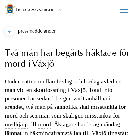
pressmeddelanden
Två män har begärts häktade för
mord i Växjö
Under natten mellan fredag och lördag avled en
man vid en skottlossning i Växjö. Totalt nio
personer har sedan i helgen varit anhållna i
ärendet, två män på
sannolika skäl
misstänkta för
mord
och sex män som skäligen misstänkta för
medhjälp
till
mord.
Åklagare har i dag måndag
lämnat in
häktningsframställan
till Växjö
tingsrätt