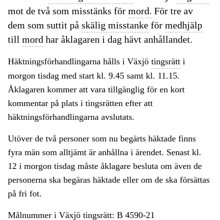
mot de två som misstänks för
mord.
För tre av
dem som suttit på
skälig misstanke
för
medhjälp
till
mord
har åklagaren i dag hävt anhållandet.
Häktningsförhandlingarna hålls i Växjö
tingsrätt
i
morgon tisdag med start kl. 9.45 samt kl. 11.15.
Åklagaren kommer att vara tillgänglig för en kort
kommentar på plats i tingsrätten efter att
häktningsförhandlingarna avslutats.
Utöver de två personer som nu begärts häktade finns
fyra män som alltjämt är anhållna i ärendet. Senast kl.
12 i morgon tisdag måste åklagare besluta om även de
personerna ska begäras häktade eller om de ska försättas
på fri fot.
Målnummer i Växjö
tingsrätt:
B 4590-21