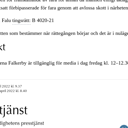
att förbipasserade för fara genom att avlossa skott i närhet
 Falu
tingsrätt:
B 4020-21
ätten som bestämmer när rättegången börjar och det är i nuläge
kt
na Falkerby är tillgänglig för media i dag fredag kl. 12–12.
l 2022 kl. 9.37
april 2022 kl. 8.40
tjänst
ghetens presstjänst