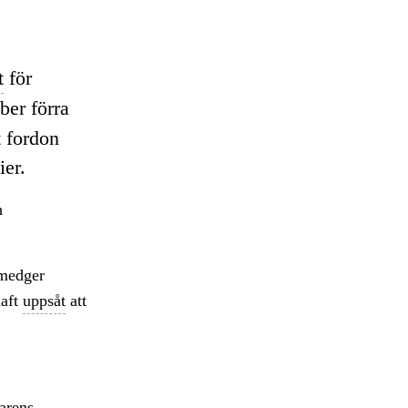
t
för
ber förra
t fordon
ier.
h
 medger
haft
uppsåt
att
arens