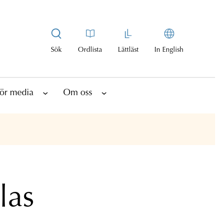
Sök
Ordlista
Lättläst
In English
ör media
Om oss
las