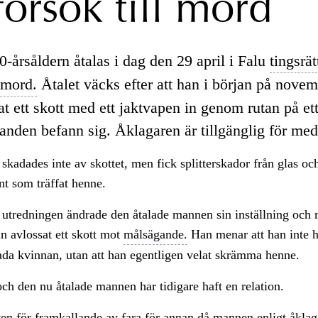
försök till mord
-årsåldern åtalas i dag den 29 april i Falu
tingsrät
mord.
Åtalet väcks efter att han i början på novem
at ett skott med ett jaktvapen in genom rutan på et
anden befann sig. Åklagaren är tillgänglig för med
kadades inte av skottet, men fick splitterskador från glas oc
t som träffat henne.
 utredningen ändrade den åtalade mannen sin inställning och
n avlossat ett skott mot
målsägande.
Han menar att han inte 
ada kvinnan, utan att han egentligen velat skrämma henne.
h den nu åtalade mannen har tidigare haft en relation.
en för framkallande av fara för annan då mannen enligt åklag