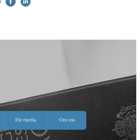
För media
Om oss