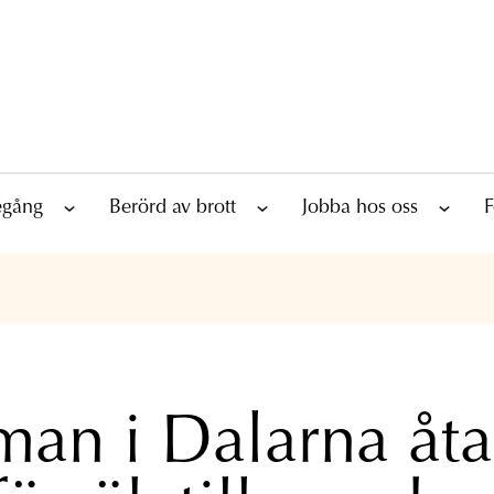
tegång
Berörd av brott
Jobba hos oss
F
man i Dalarna åta