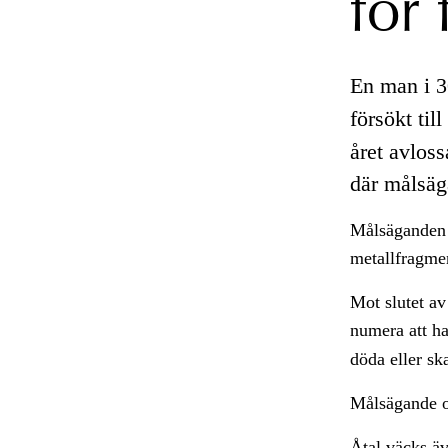
för 
En man i 30
försökt till
året avloss
där målsäg
Målsäganden s
metallfragmen
Mot slutet av
numera att ha
döda eller sk
Målsägande oc
Åtal väcks äv