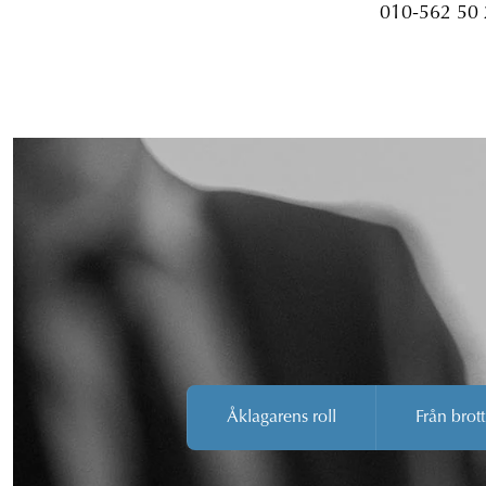
010-562 50
Åklagarens roll
Från brott