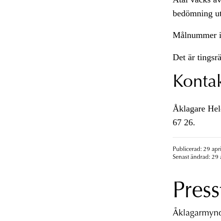
bedömning uts
Målnummer i
Det är tingsr
Konta
Åklagare Hele
67 26.
Publicerad: 29 apri
Senast ändrad: 29 
Press
Åklagarmyndi