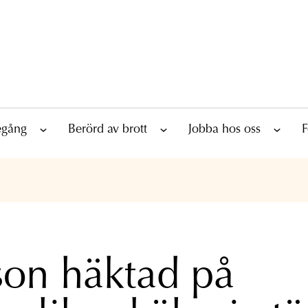
tegång
Berörd av brott
Jobba hos oss
F
son häktad på