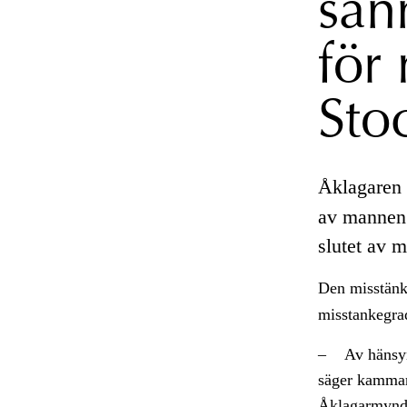
san
för
Sto
Åklagaren 
av mannen 
slutet av m
Den misstänk
misstankegra
– Av hänsyn t
säger kammar
Åklagarmynd