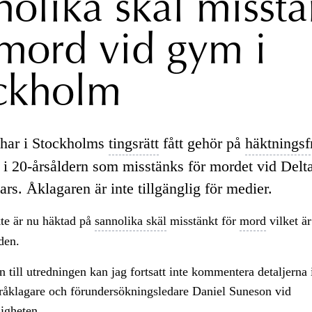
nolika skäl misstä
 mord vid gym i
ckholm
har i Stockholms
tingsrätt
fått gehör på
häktningsf
i 20-årsåldern som misstänks för mordet vid Delt
ars. Åklagaren är inte tillgänglig för medier.
te är nu häktad på
sannolika skäl
misstänkt för
mord
vilket ä
den.
ill utredningen kan jag fortsatt inte kommentera detaljerna i
åklagare och förundersökningsledare Daniel Suneson vid
igheten.