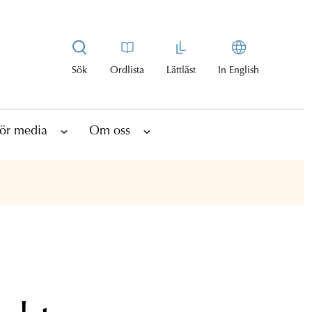
Sök
Ordlista
Lättläst
In English
ör media
Om oss