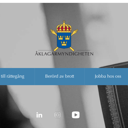
 till rättegång
Berörd av brott
Jobba hos oss