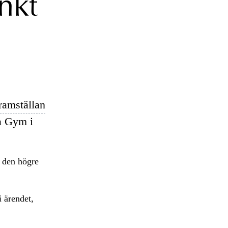
nkt
ramställan
a Gym i
r den högre
 ärendet,