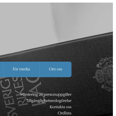
För media
Om oss
Hantering av personuppgifter
Tillgänglighetsredogörelse
Kontakta oss
Ordlista