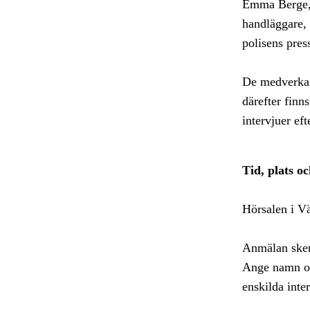
Emma Berge, 
handläggare, 
polisens pres
De medverkand
därefter finns
intervjuer eft
Tid, plats o
Hörsalen i Vä
Anmälan sker 
Ange namn och
enskilda inte