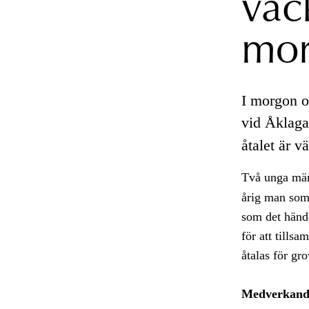
väc
mor
I morgon o
vid Åklaga
åtalet är v
Två unga män
årig man som
som det hände
för att tills
åtalas för gr
Medverkand