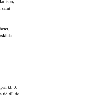
attison,
, samt
betet,
enskilda
ril kl. 8.
tid till de