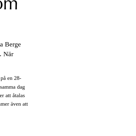
 om
ma Berge
. När
på en 28-
s samma dag
r att åtalas
mmer även att