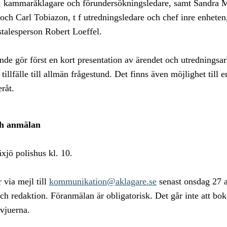
kammaråklagare och förundersökningsledare, samt Sandra M
och Carl Tobiazon, t f utredningsledare och chef inre enheten
stalesperson Robert Loeffel.
e gör först en kort presentation av ärendet och utredningsar
 tillfälle till allmän frågestund. Det finns även möjlighet till 
eråt.
ch anmälan
xjö polishus kl. 10.
via mejl till
kommunikation@aklagare.se
senast onsdag 27 ap
 redaktion. Föranmälan är obligatorisk. Det går inte att boka 
rvjuerna.