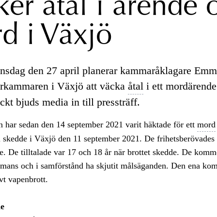
ker åtal i ärende
d i Växjö
nsdag den 27 april planerar kammaråklagare Em
rkammaren i Växjö att väcka
åtal
i ett mordärende
äckt bjuds media in till pressträff.
 har sedan den 14 september 2021 varit häktade för ett
mord
 skedde i Växjö den 11 september 2021. De frihetsberövade
. De tilltalade var 17 och 18 år när brottet skedde. De komme
ammans och i samförstånd ha skjutit målsäganden. Den ena ko
ovt vapenbrott.
e