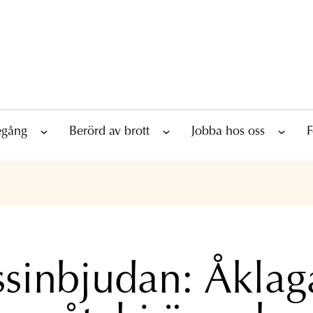
tegång
Berörd av brott
Jobba hos oss
F
ssinbjudan: Åklag