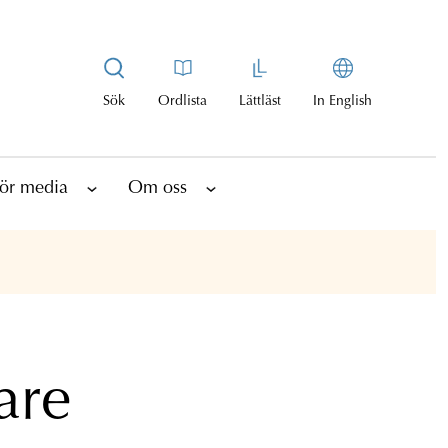
Sök
Ordlista
Lättläst
In English
ör media
Om oss
are