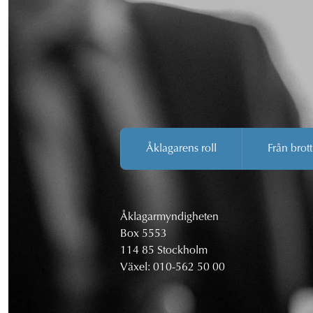
Åklagarens roll
Från brott
Åklagarmyndigheten
Box 5553
114 85 Stockholm
Växel:
010-562 50 00