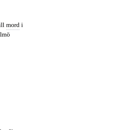
ill
mord
i
almö