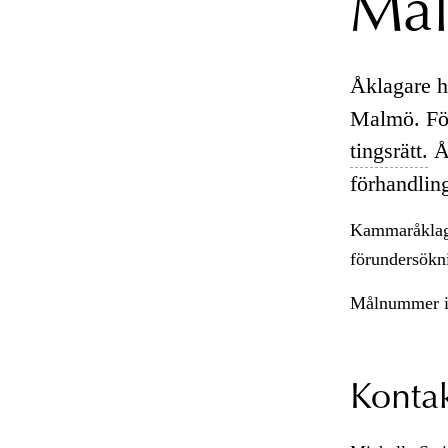
Mal
Åklagare h
Malmö. För
tingsrätt.
Åk
förhandlin
Kammaråklag
förundersökni
Målnummer 
Konta