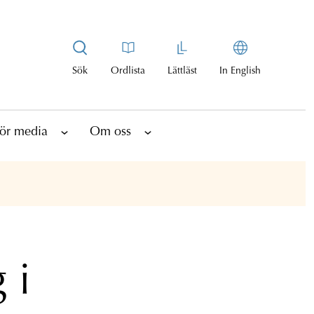
Sök
Ordlista
Lättläst
In English
ör media
Om oss
 i