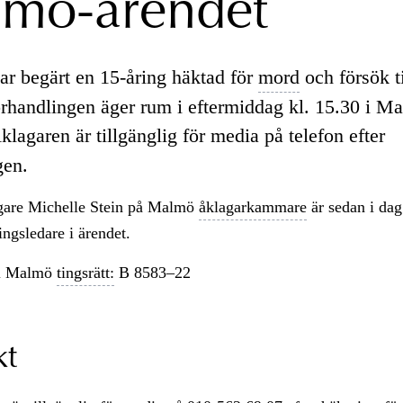
mö-ärendet
ar begärt en 15-åring häktad för
mord
och försök t
handlingen äger rum i eftermiddag kl. 15.30 i M
lagaren är tillgänglig för media på telefon efter
gen.
are Michelle Stein på Malmö
åklagarkammare
är sedan i dag
ngsledare i ärendet.
i Malmö
tingsrätt:
B 8583–22
kt