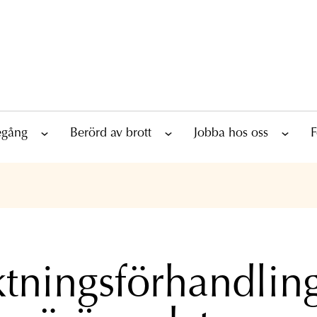
tegång
Berörd av brott
Jobba hos oss
F
tningsförhandling