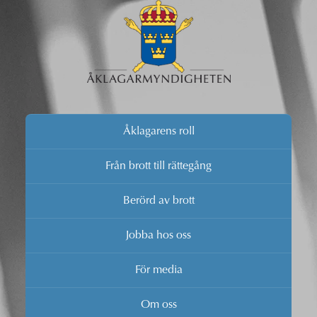
Åklagarens roll
Från brott till rättegång
Berörd av brott
Jobba hos oss
För media
Om oss