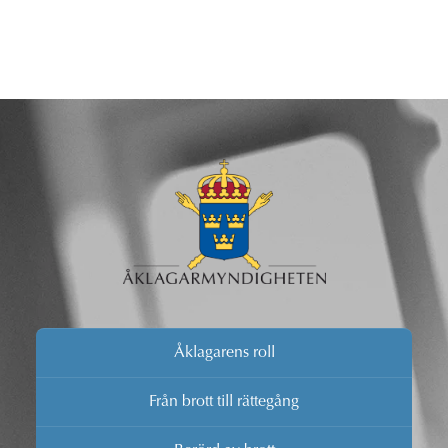
Åklagarens roll
Från brott till rättegång