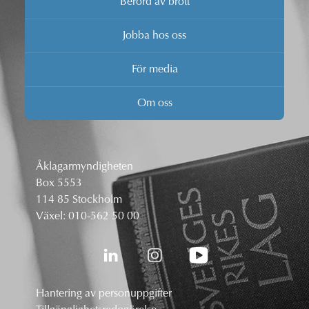
Berörd av brott
Jobba hos oss
För media
Om oss
Åklagarmyndigheten
Box 5553
114 85 Stockholm
Växel:
010-562 50 00
Hantering av personuppgifter