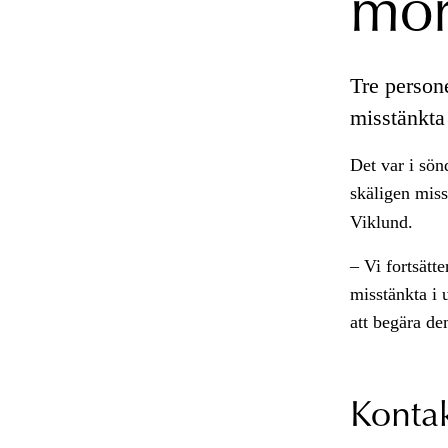
mor
Tre person
misstänkta
Det var i sön
skäligen miss
Viklund.
– Vi fortsätt
misstänkta i 
att begära de
Konta