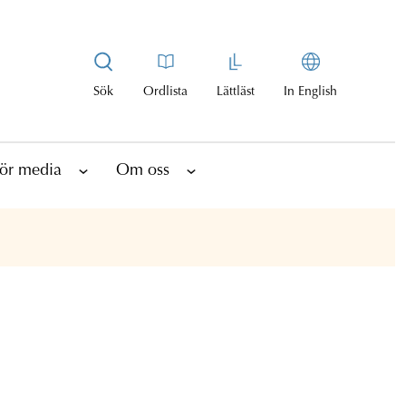
Sök
Ordlista
Lättläst
In English
ör media
Om oss