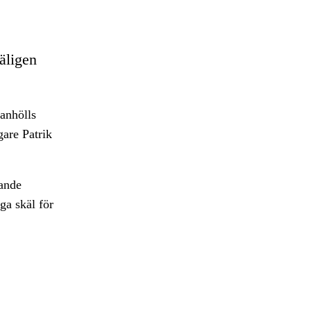
äligen
 anhölls
are Patrik
rande
ga skäl för