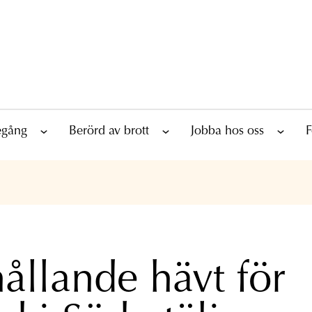
tegång
Berörd av brott
Jobba hos oss
F
ållande hävt för