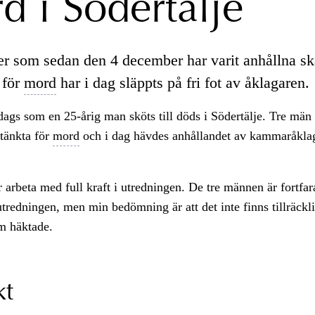
d i Södertälje
er som sedan den 4 december har varit anhållna sk
 för
mord
har i dag släppts på fri fot av åklagaren.
dags som en 25-årig man sköts till döds i Södertälje. Tre män
tänkta för
mord
och i dag hävdes anhållandet av kammaråklag
er arbeta med full kraft i utredningen. De tre männen är fortfa
utredningen, men min bedömning är att det inte finns tillräckli
m häktade.
kt