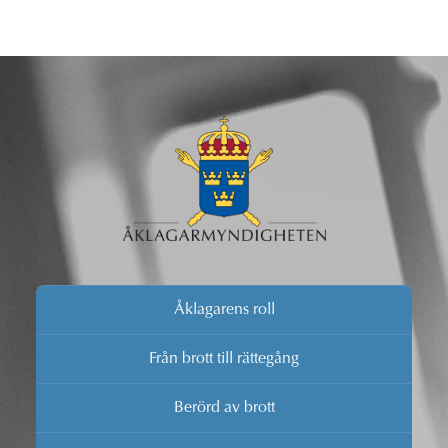
Åklagarens roll
Från brott till rättegång
Berörd av brott