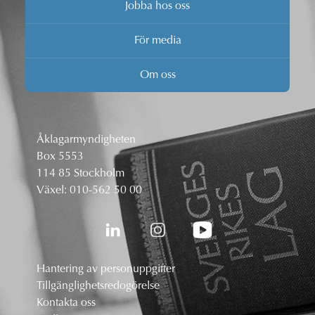
Jobba hos oss
För media
Om oss
Åklagarmyndigheten
Box 5553
114 85 Stockholm
Växel:
010-562 50 00
Hantering av personuppgifter
Tillgänglighetsredogörelse
Kontakta oss