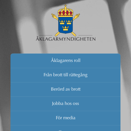
Åklagarens roll
Från brott till rättegång
Berörd av brott
Jobba hos oss
För media