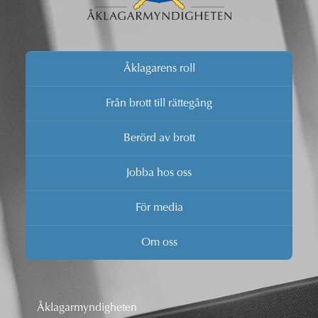
Åklagarens roll
Från brott till rättegång
Berörd av brott
Jobba hos oss
För media
Om oss
Åklagarmyndigheten