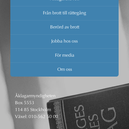
Från brott till rättegång
Berörd av brott
Jobba hos oss
För media
Om oss
Åklagarmyndigheten
Box 5553
114 85 Stockholm
Växel:
010-562 50 00