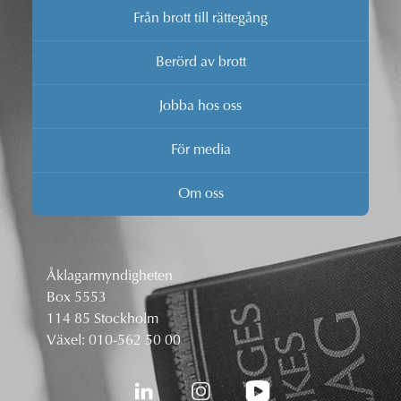
Från brott till rättegång
Berörd av brott
Jobba hos oss
För media
Om oss
Åklagarmyndigheten
Box 5553
114 85 Stockholm
Växel:
010-562 50 00