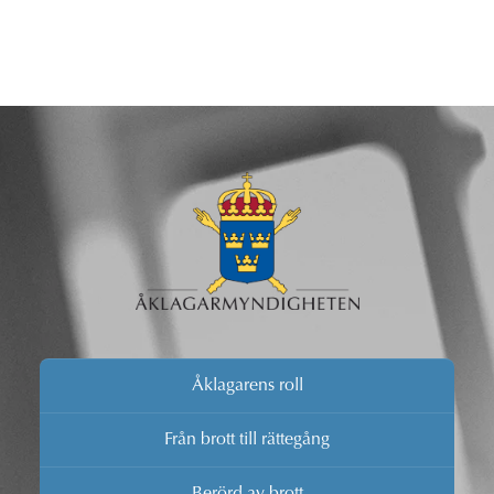
Åklagarens roll
Från brott till rättegång
Berörd av brott