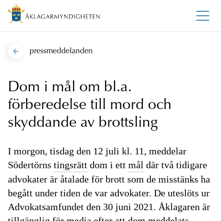
pressmeddelanden
Dom i mål om bl.a.
förberedelse till mord och
skyddande av brottsling
I morgon, tisdag den 12 juli kl. 11, meddelar
Södertörns
tingsrätt
dom i ett
mål
där två tidigare
advokater är åtalade för brott som de misstänks ha
begått under tiden de var advokater. De uteslöts ur
Advokatsamfundet den 30 juni 2021. Åklagaren är
tillgänglig för media efter att dom meddelats.