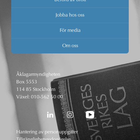
Jobba hos oss
För media
Om oss
Åklagarmyndigheten
Box 5553
114 85 Stockholm
Växel:
010-562 50 00
Hantering av personuppgifter
Tillgänglighetsredogörelse