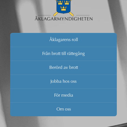
Åklagarens roll
Från brott till rättegång
Berörd av brott
Jobba hos oss
För media
Om oss