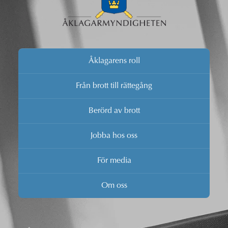
Åklagarens roll
Från brott till rättegång
Berörd av brott
Jobba hos oss
För media
Om oss