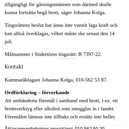
tillgängligt för gärningsmännen som därmed skulle
kunna fortsätta begå brott, säger Johanna Kolga.
Tingsrättens beslut har ännu inte vunnit
laga kraft
och
kan alltså överklagas, vilket måste ske senast den 14
juli.
Målnummer i Södertörns
tingsrätt:
B 7397-22.
Kontakt
Kammaråklagare Johanna Kolga, 010-562 53 87.
Ordförklaring – förverkande
Att omhänderta föremål i samband med brott, t.ex. ett
brottsverktyg eller alkohol som smugglas in i landet.
Föremålen lämnas inte tillbaks och ersätts inte heller.
Åklagarmyndighetens presstjänst, 010-562 50 20