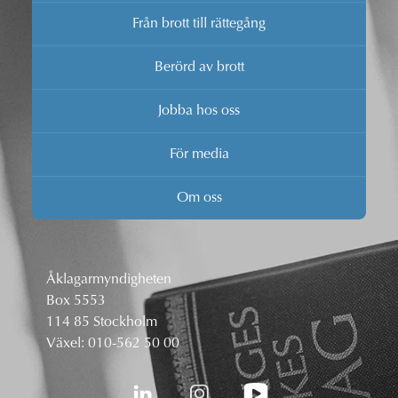
Från brott till rättegång
Berörd av brott
Jobba hos oss
För media
Om oss
Åklagarmyndigheten
Box 5553
114 85 Stockholm
Växel:
010-562 50 00