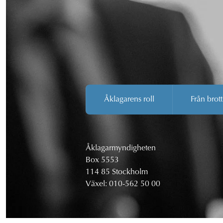
Åklagarens roll
Från brott
Åklagarmyndigheten
Box 5553
114 85 Stockholm
Växel:
010-562 50 00