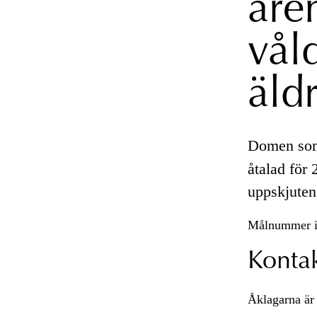
äre
vål
äld
Domen som 
åtalad för 
uppskjuten 
Målnummer i
Konta
Åklagarna är 