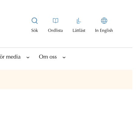
Sök
Ordlista
Lättläst
In English
ör media
Om oss