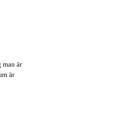
g man är
rum är