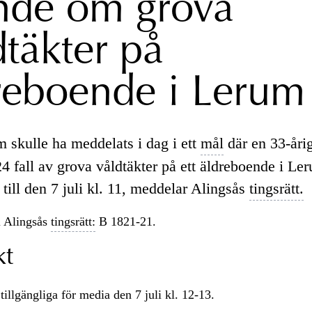
nde om grova
dtäkter på
reboende i Lerum
skulle ha meddelats i dag i ett
mål
där en 33-åri
24 fall av grova våldtäkter på ett äldreboende i Le
till den 7 juli kl. 11, meddelar Alingsås
tingsrätt.
 Alingsås
tingsrätt:
B 1821-21.
kt
tillgängliga för media den 7 juli kl. 12-13.