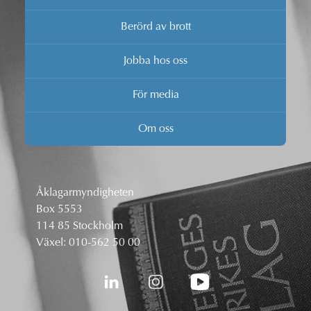
Berörd av brott
Jobba hos oss
För media
Om oss
Åklagarmyndigheten
Box 5553
114 85 Stockholm
Växel:
010-562 50 00