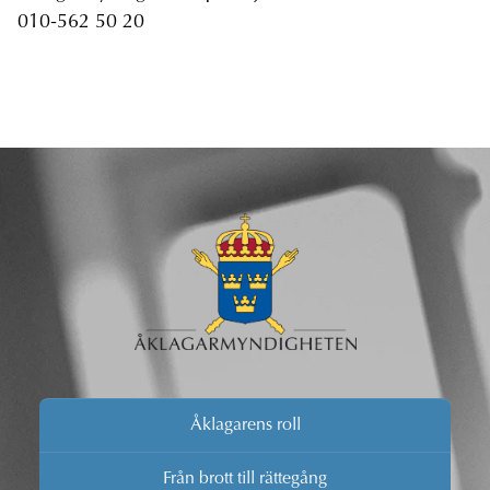
010-562 50 20
Åklagarens roll
Från brott till rättegång