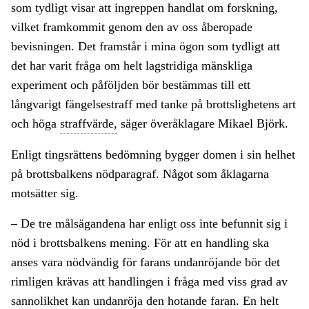
som tydligt visar att ingreppen handlat om forskning,
vilket framkommit genom den av oss åberopade
bevisningen. Det framstår i mina ögon som tydligt att
det har varit fråga om helt lagstridiga mänskliga
experiment och påföljden bör bestämmas till ett
långvarigt fängelsestraff med tanke på brottslighetens art
och höga
straffvärde,
säger överåklagare Mikael Björk.
Enligt tingsrättens bedömning bygger domen i sin helhet
på brottsbalkens nödparagraf. Något som åklagarna
motsätter sig.
– De tre målsägandena har enligt oss inte befunnit sig i
nöd i brottsbalkens mening. För att en handling ska
anses vara nödvändig för farans undanröjande bör det
rimligen krävas att handlingen i fråga med viss grad av
sannolikhet kan undanröja den hotande faran. En helt