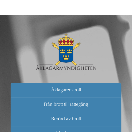
Åklagarens roll
Från brott till rättegång
Berörd av brott