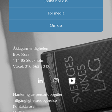
Jobba hos oss
För media
Om oss
Åklagarmyndigheten
Box 5553
114 85 Stockholm
Växel:
010-562 50 00
Hantering av personuppgifter
Tillgänglighetsredogörelse
Kontakta oss