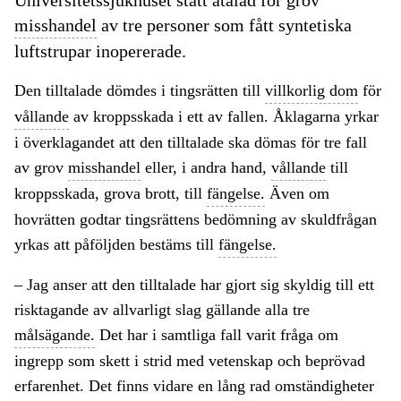
Universitetssjukhuset stått åtalad för grov
misshandel
av tre personer som fått syntetiska
luftstrupar inopererade.
Den tilltalade dömdes i tingsrätten till
villkorlig dom
för
vållande
av kroppsskada i ett av fallen. Åklagarna yrkar
i överklagandet att den tilltalade ska dömas för tre fall
av grov
misshandel
eller, i andra hand,
vållande
till
kroppsskada, grova brott, till
fängelse.
Även om
hovrätten godtar tingsrättens bedömning av skuldfrågan
yrkas att påföljden bestäms till
fängelse.
– Jag anser att den tilltalade har gjort sig skyldig till ett
risktagande av allvarligt slag gällande alla tre
målsägande.
Det har i samtliga fall varit fråga om
ingrepp som skett i strid med vetenskap och beprövad
erfarenhet. Det finns vidare en lång rad omständigheter