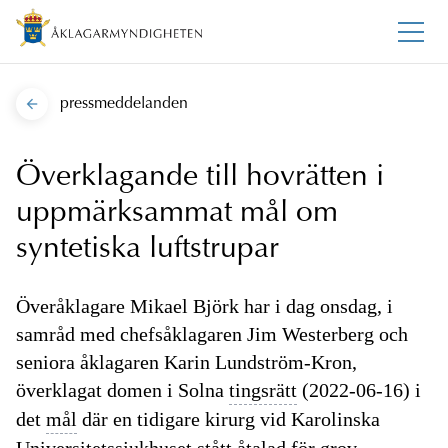
pressmeddelanden
Överklagande till hovrätten i
uppmärksammat mål om
syntetiska luftstrupar
Överåklagare Mikael Björk har i dag onsdag, i
samråd med chefsåklagaren Jim Westerberg och
seniora åklagaren Karin Lundström-Kron,
överklagat domen i Solna
tingsrätt
(2022-06-16) i
det
mål
där en tidigare kirurg vid Karolinska