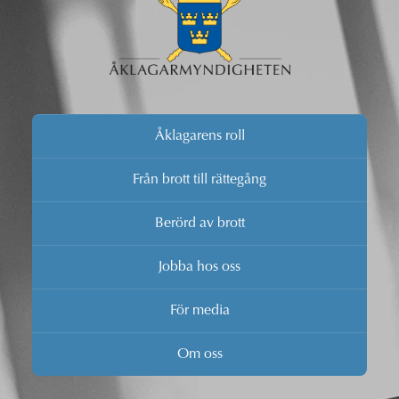
Åklagarens roll
Från brott till rättegång
Berörd av brott
Jobba hos oss
För media
Om oss