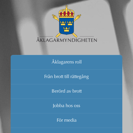
Åklagarens roll
Från brott till rättegång
Berörd av brott
Jobba hos oss
För media