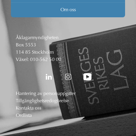
Om oss
Åklagarmyndigheten
Box 5553
114 85 Stockholm
Växel:
010-562 50 00
Hantering av personuppgifter
Tillgänglighetsredogörelse
Kontakta oss
Ordlista