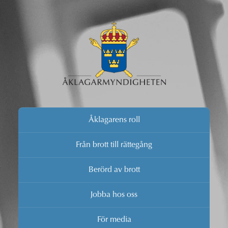
Åklagarens roll
Från brott till rättegång
Berörd av brott
Jobba hos oss
För media