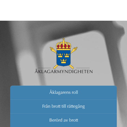
Åklagarens roll
Från brott till rättegång
Berörd av brott