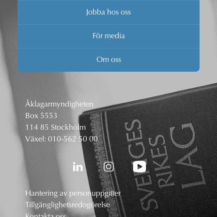
Jobba hos oss
För media
Om oss
Åklagarmyndigheten
Box 5553
114 85 Stockholm
Växel:
010-562 50 00
Hantering av personuppgifter
Tillgänglighetsredogörelse
Kontakta oss