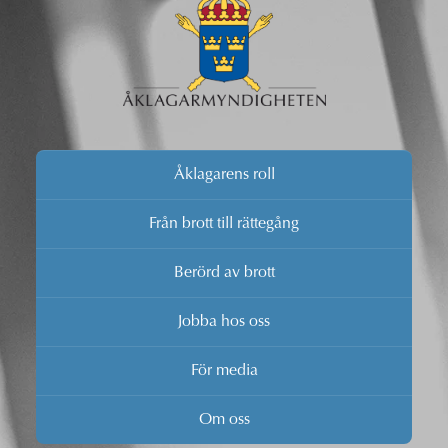
Åklagarens roll
Från brott till rättegång
Berörd av brott
Jobba hos oss
För media
Om oss