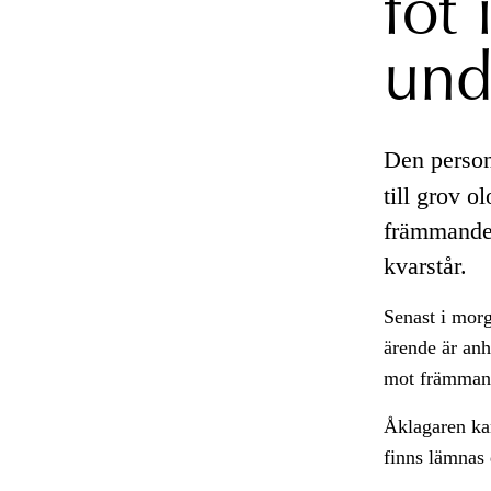
fot
und
Den person
till grov 
främmande 
kvarstår.
Senast i mor
ärende är anh
mot främmande
Åklagaren kan
finns lämnas 