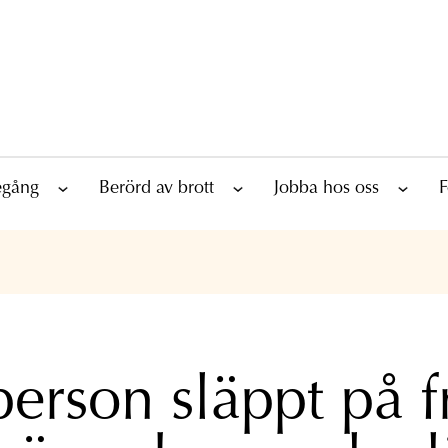
tegång
Berörd av brott
Jobba hos oss
F
person släppt på f