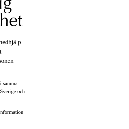
ig
het
medhjälp
t
rsonen
 i samma
 Sverige och
information