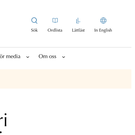
Sök
Ordlista
Lättläst
In English
ör media
Om oss
ri