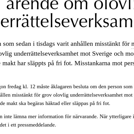
 i ärende om olovl
errättelseverksam
 som sedan i tisdags varit anhållen misstänkt för
olovlig underrättelseverksamhet mot Sverige och mo
makt har släppts på fri fot. Misstankarna mot pe
gon fredag kl. 12 måste åklagaren besluta om den person som
ållen misstänkt för grov olovlig underrättelseverksamhet mot
 makt ska begäras häktad eller släppas på fri fot.
 inte lämna mer information för närvarande. När ytterligare 
det i ett pressmeddelande.