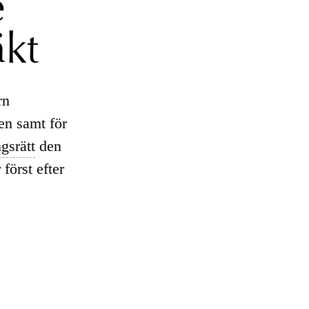
e
äkt
rn
len samt för
ngsrätt
den
först efter