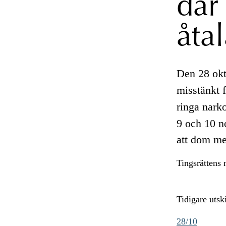
där
åtal
Den 28 okt
misstänkt 
ringa narko
9 och 10 n
att dom me
Tingsrättens
Tidigare uts
28/10