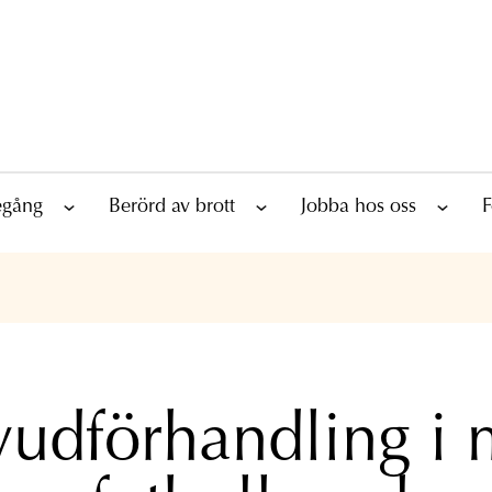
tegång
Berörd av brott
Jobba hos oss
F
udförhandling i 