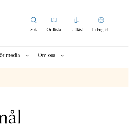
Sök
Ordlista
Lättläst
In English
ör media
Om oss
mål