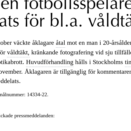
 en fotbollsspelar
ats för bl.a. våldt
ober väckte åklagare
åtal
mot en man i 20-årsålde
för
våldtäkt,
kränkande fotografering vid sju tillfäl
tikabrott.
Huvudförhandling
hålls i Stockholms
ti
ovember. Åklagaren är tillgänglig för kommentarer 
ddelats.
 målnummer: 14334-22.
kickade pressmeddelanden: