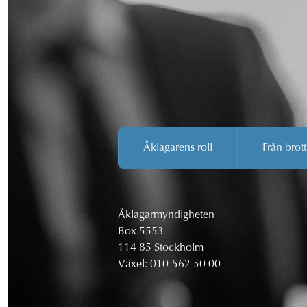
Åklagarens roll
Från brott
Åklagarmyndigheten
Box 5553
114 85 Stockholm
Växel:
010-562 50 00