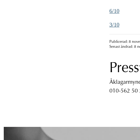
6/10
3/10
Publicerad: 8 nov
Senast ändrad: 8 
Press
Åklagarmyndi
010-562 50