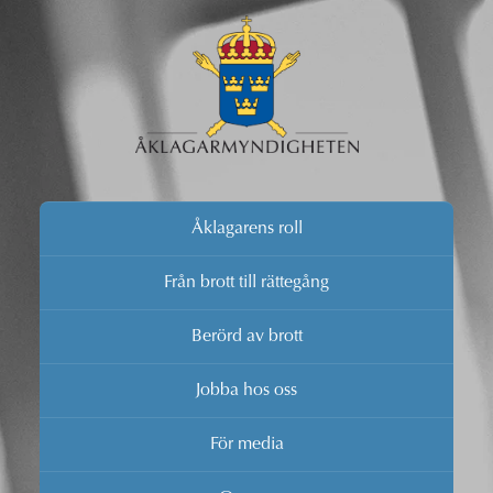
Åklagarens roll
Från brott till rättegång
Berörd av brott
Jobba hos oss
För media