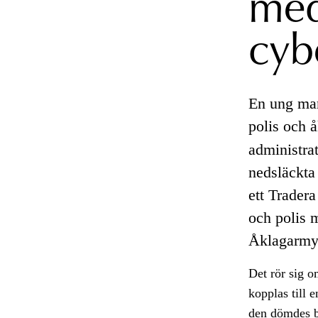
med
cyb
En ung man
polis och å
administra
nedsläckta
ett Trader
och polis 
Åklagarmy
Det rör sig o
kopplas till 
den dömdes b