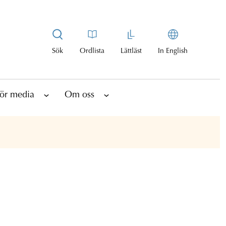
Sök
Ordlista
Lättläst
In English
ör media
Om oss