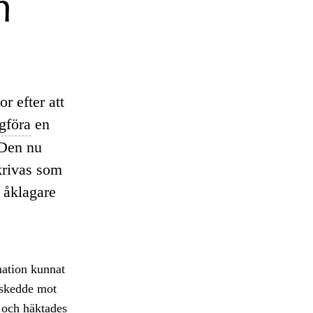
m
r efter att
gföra
en
 Den nu
krivas som
 åklagare
mation kunnat
g skedde mot
 och häktades