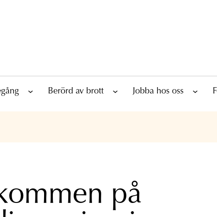
tegång
Berörd av brott
Jobba hos oss
F
kommen på