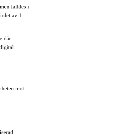
men fälldes i
ärdet av 1
e där
digital
nheten mot
iserad