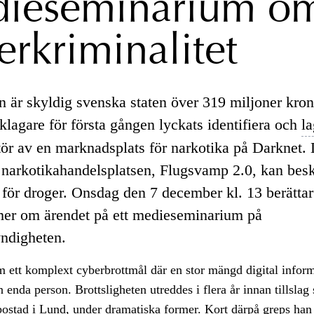
ieseminarium o
erkriminalitet
 är skyldig svenska staten över 319 miljoner krono
klagare för första gången lyckats identifiera och
la
tör av en marknadsplats för narkotika på Darknet.
 narkotikahandelsplatsen, Flugsvamp 2.0, kan bes
a för droger. Onsdag den 7 december kl. 13 berättar
mer om ärendet på ett medieseminarium på
ndigheten.
m ett komplext cyberbrottmål där en stor mängd digital infor
en enda person. Brottsligheten utreddes i flera år innan tillsla
ostad i Lund, under dramatiska former. Kort därpå greps han