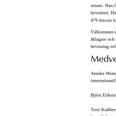
senare. Han f
hovrätten. H
479 bitcoin t
Välkommen til
åklagare och 
bevisning och
Medve
Annika Wenne
internationell
Björn Eriksso
Tove Kullber