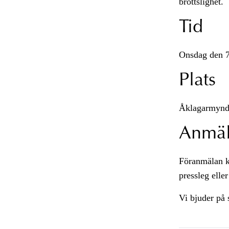
brottslighet.
Tid
Onsdag den 7
Plats
Åklagarmyndi
Anmä
Föranmälan k
pressleg eller
Vi bjuder på 