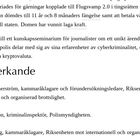
riades för gärningar kopplade till Flugsvamp 2.0 i tingsrätten 
an dömdes till 11 år och 8 månaders
fängelse
samt att betala v
ill staten. Domen har vunnit
laga kraft.
l ett kunskapsseminarium för journalister om ett unikt ärend
polis delar med sig av sina erfarenheter av cyberkriminalitet, 
 kryptovaluta.
rkande
rström, kammaråklagare och förundersökningsledare, Rikse
 och organiserad brottslighet.
n, kriminalinspektör, Polismyndigheten.
g, kammaråklagare, Riksenheten mot internationell och organ