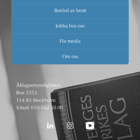
Berörd av brott
Jobba hos oss
För media
Om oss
Åklagarmyndigheten
Box 5553
114 85 Stockholm
Växel:
010-562 50 00