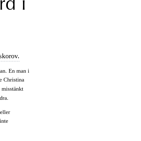
d i
skorov.
dan. En man i
 Christina
misstänkt
dra.
eller
inte