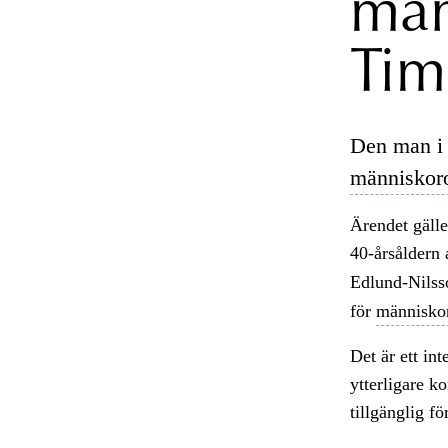
män
Tim
Den man i 
människor
Ärendet gälle
40-årsåldern 
Edlund-Nilss
för
människo
Det är ett in
ytterligare k
tillgänglig f