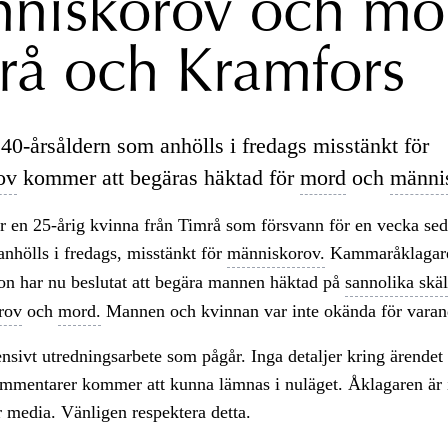
niskorov och mor
rå och Kramfors
40-årsåldern som anhölls i fredags misstänkt för
ov
kommer att begäras häktad för
mord
och
männi
r en 25-årig kvinna från Timrå som försvann för en vecka se
anhölls i fredags, misstänkt för
människorov.
Kammaråklagare
on har nu beslutat att begära mannen häktad på
sannolika skäl
rov
och
mord.
Mannen och kvinnan var inte okända för varan
tensivt utredningsarbete som pågår. Inga detaljer kring ärendet 
ommentarer kommer att kunna lämnas i nuläget. Åklagaren är 
ör media. Vänligen respektera detta.