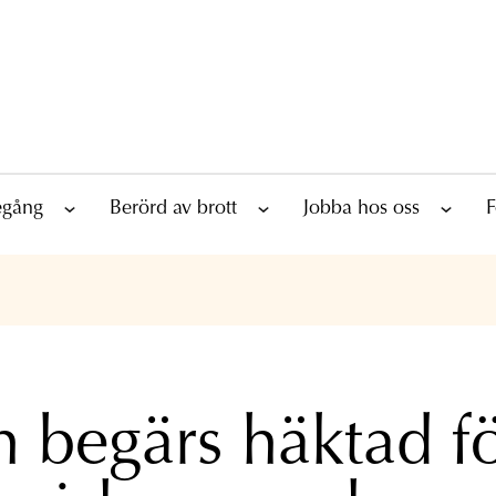
tegång
Berörd av brott
Jobba hos oss
F
 begärs häktad f