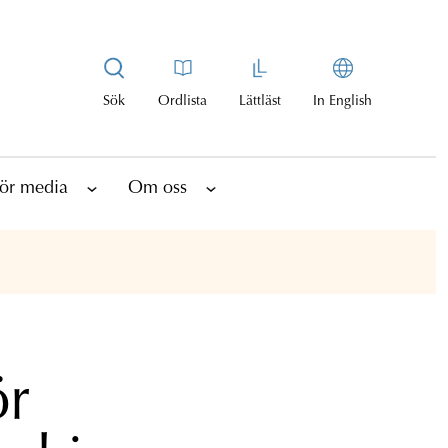
Sök
Ordlista
Lättläst
In English
ör media
Om oss
ör