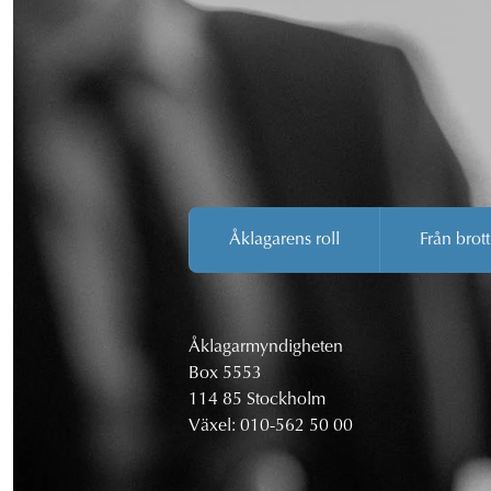
Åklagarens roll
Från brott
Åklagarmyndigheten
Box 5553
114 85 Stockholm
Växel:
010-562 50 00