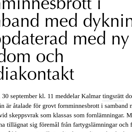
nminnesbrott i
band med dyknin
ppdaterad med ny 
 dom och
iakontakt
 30 september kl. 11 meddelar Kalmar
tingsrätt
do
än är åtalade för grovt fornminnesbrott i samband
vid skeppsvrak som klassas som fornlämningar. 
a tillägnat sig föremål från fartygslämningar och f