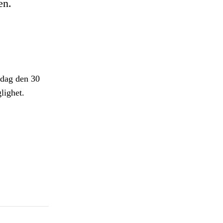
en.
edag den 30
lighet.