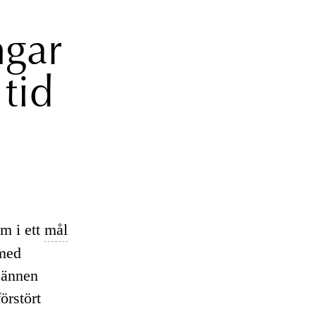
gar
tid
m i ett
mål
 med
Männen
örstört