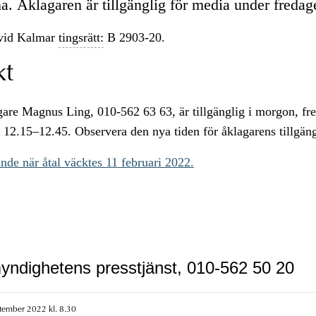
a. Åklagaren är tillgänglig för media under fredag
vid Kalmar
tingsrätt:
B 2903-20.
kt
re Magnus Ling, 010-562 63 63, är tillgänglig i morgon, fr
 12.15–12.45. Observera den nya tiden för åklagarens tillgäng
de när åtal väcktes 11 februari 2022.
yndighetens presstjänst, 010-562 50 20
tember 2022 kl. 8.30