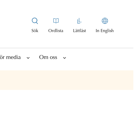
Sök
Ordlista
Lättläst
In English
ör media
Om oss