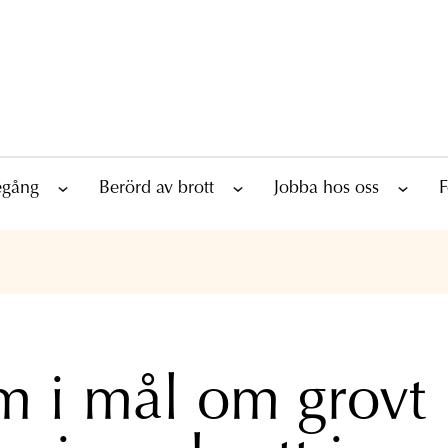
tegång
Berörd av brott
Jobba hos oss
F
 i mål om grovt