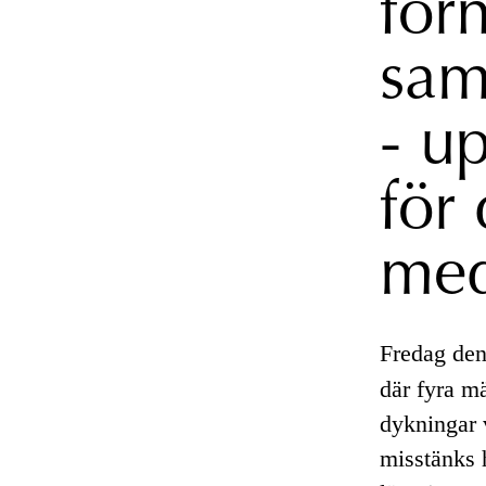
for
sam
- u
för
med
Fredag den
där fyra m
dykningar 
misstänks h