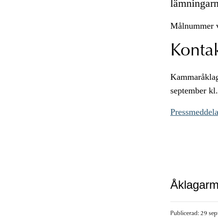
lämningarn
Målnummer 
Konta
Kammaråklaga
september kl.
Pressmeddelan
Åklagarm
Publicerad: 29 sep